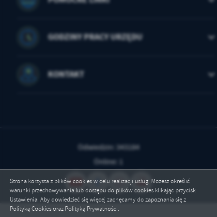
GODZINY PRACY URZĘDU
KONTAKT
Odwiedzin: 343184
Online: 1
Strona korzysta z plików cookies w celu realizacji usług. Możesz określić
warunki przechowywania lub dostępu do plików cookies klikając przycisk
Ustawienia. Aby dowiedzieć się więcej zachęcamy do zapoznania się z
Polityką Cookies oraz Polityką Prywatności.