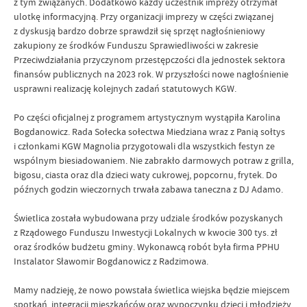
z tym związanych. Dodatkowo każdy uczestnik imprezy otrzymał
ulotkę informacyjną. Przy organizacji imprezy w części związanej
z dyskusją bardzo dobrze sprawdził się sprzęt nagłośnieniowy
zakupiony ze środków Funduszu Sprawiedliwości w zakresie
Przeciwdziałania przyczynom przestępczości dla jednostek sektora
finansów publicznych na 2023 rok. W przyszłości nowe nagłośnienie
usprawni realizację kolejnych zadań statutowych KGW.
Po części oficjalnej z programem artystycznym wystąpiła Karolina
Bogdanowicz. Rada Sołecka sołectwa Miedziana wraz z Panią sołtys
i członkami KGW Magnolia przygotowali dla wszystkich festyn ze
wspólnym biesiadowaniem. Nie zabrakło darmowych potraw z grilla,
bigosu, ciasta oraz dla dzieci waty cukrowej, popcornu, frytek. Do
późnych godzin wieczornych trwała zabawa taneczna z DJ Adamo.
Świetlica została wybudowana przy udziale środków pozyskanych
z Rządowego Funduszu Inwestycji Lokalnych w kwocie 300 tys. zł
oraz środków budżetu gminy. Wykonawcą robót była firma PPHU
Instalator Sławomir Bogdanowicz z Radzimowa.
Mamy nadzieję, że nowo powstała świetlica wiejska będzie miejscem
spotkań, integracji mieszkańców oraz wypoczynku dzieci i młodzieży.