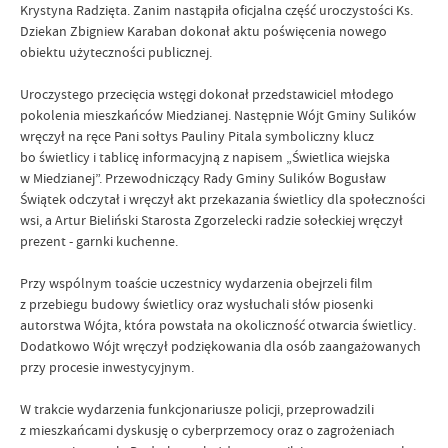
Krystyna Radzięta. Zanim nastąpiła oficjalna część uroczystości Ks.
Dziekan Zbigniew Karaban dokonał aktu poświęcenia nowego
obiektu użyteczności publicznej.
Uroczystego przecięcia wstęgi dokonał przedstawiciel młodego
pokolenia mieszkańców Miedzianej. Następnie Wójt Gminy Sulików
wręczył na ręce Pani sołtys Pauliny Pitala symboliczny klucz
bo świetlicy i tablicę informacyjną z napisem „Świetlica wiejska
w Miedzianej”. Przewodniczący Rady Gminy Sulików Bogusław
Świątek odczytał i wręczył akt przekazania świetlicy dla społeczności
wsi, a Artur Bieliński Starosta Zgorzelecki radzie sołeckiej wręczył
prezent - garnki kuchenne.
Przy wspólnym toaście uczestnicy wydarzenia obejrzeli film
z przebiegu budowy świetlicy oraz wysłuchali słów piosenki
autorstwa Wójta, która powstała na okoliczność otwarcia świetlicy.
Dodatkowo Wójt wręczył podziękowania dla osób zaangażowanych
przy procesie inwestycyjnym.
W trakcie wydarzenia funkcjonariusze policji, przeprowadzili
z mieszkańcami dyskusję o cyberprzemocy oraz o zagrożeniach