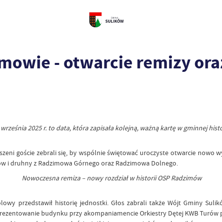
imowie - otwarcie remizy or
 września 2025 r. to data, która zapisała kolejną, ważną kartę w gminnej histor
szeni goście zebrali się, by wspólnie świętować uroczyste otwarcie nowo
uhów i druhny z Radzimowa Górnego oraz Radzimowa Dolnego.
Nowoczesna remiza – nowy rozdział w historii OSP Radzimów
wy przedstawił historię jednostki. Głos zabrali także Wójt Gminy Sulików
zaprezentowanie budynku przy akompaniamencie Orkiestry Dętej KWB Turów p