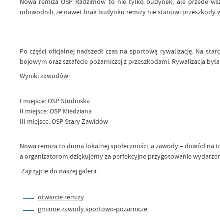
Nowa remiza OSP Radzimów to nie tylko budynek, ale przede wsz
udowodnili, że nawet brak budynku remizy nie stanowi przeszkody 
Po części oficjalnej nadszedł czas na sportową rywalizację. Na s
bojowym oraz sztafecie pożarniczej z przeszkodami. Rywalizacja była 
Wyniki zawodów:
I miejsce: OSP Studniska
II miejsce: OSP Miedziana
III miejsce: OSP Stary Zawidów
Nowa remiza to duma lokalnej społeczności, a zawody – dowód na to
a organizatorom dziękujemy za perfekcyjne przygotowanie wydarzen
Zajrzyjcie do naszej galerii:
otwarcie remizy
gminne zawody sportowo-pożarnicze