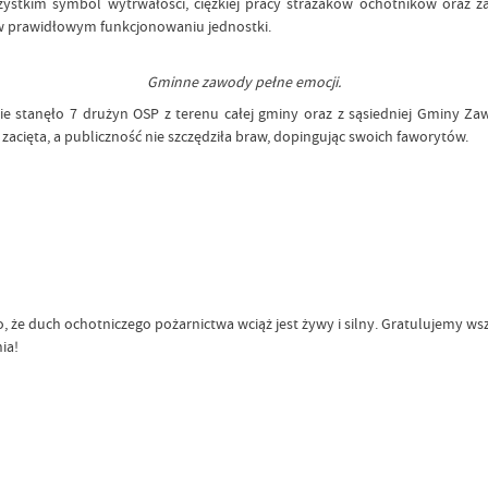
ystkim symbol wytrwałości, ciężkiej pracy strażaków ochotników oraz 
w prawidłowym funkcjonowaniu jednostki.
Gminne zawody pełne emocji.
tarcie stanęło 7 drużyn OSP z terenu całej gminy oraz z sąsiedniej Gminy
zacięta, a publiczność nie szczędziła braw, dopingując swoich faworytów.
, że duch ochotniczego pożarnictwa wciąż jest żywy i silny. Gratulujemy 
ia!