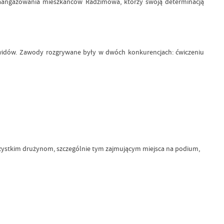
zaangażowania mieszkańców Radzimowa, którzy swoją determinacją
 Zawidów. Zawody rozgrywane były w dwóch konkurencjach: ćwiczeniu
wszystkim drużynom, szczególnie tym zajmującym miejsca na podium,