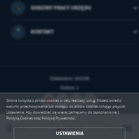
GODZINY PRACY URZĘDU
KONTAKT
Odwiedzin: 343190
Online: 1
Strona korzysta z plików cookies w celu realizacji usług. Możesz określić
warunki przechowywania lub dostępu do plików cookies klikając przycisk
Ustawienia. Aby dowiedzieć się więcej zachęcamy do zapoznania się z
Polityką Cookies oraz Polityką Prywatności.
ZAPISZ WYBRANE
USTAWIENIA